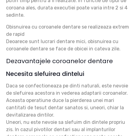
putin timp pentru a fi realizate. In functie de tipul de
coroana ales, durata executiei poate varia intre 2 si 4
sedinte.
Obisnuirea cu coroanele dentare se realizeaza extrem
de rapid
Deoarece sunt lucrari dentare mici, obisnuirea cu
coroanele dentare se face de obicei in cateva zile.
Dezavantajele coroanelor dentare
Necesita slefuirea dintelui
Daca se confectioneaza pe dinti naturali, este nevoie
de
slefuirea
acestora in vederea adaptarii coroanelor.
Aceasta operatiune duce la pierderea unei mari
cantitati de tesut dentar sanatos si, uneori, chiar la
devitalizarea dintilor.
Uneori, nu este nevoie sa slefuim din dintele propriu
zis. In cazul pivotilor dentari sau al implanturilor