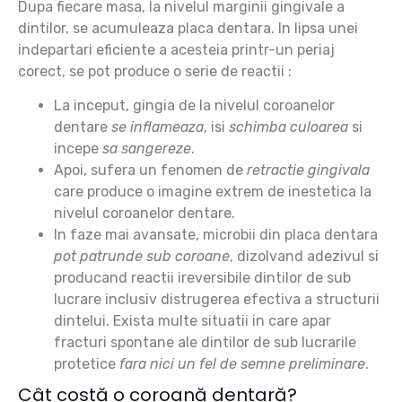
Dupa fiecare masa, la nivelul marginii gingivale a
dintilor, se acumuleaza
placa dentara.
In lipsa unei
indepartari eficiente a acesteia printr-un periaj
corect, se pot produce o serie de reactii :
La inceput, gingia de la nivelul coroanelor
dentare
se inflameaza
, isi
schimba culoarea
si
incepe
sa sangereze
.
Apoi, sufera un fenomen de
retractie gingivala
care produce o imagine extrem de inestetica la
nivelul coroanelor dentare.
In faze mai avansate, microbii din placa dentara
pot patrunde sub coroane
, dizolvand adezivul si
producand reactii ireversibile dintilor de sub
lucrare inclusiv
distrugerea efectiva a structurii
dintelui
. Exista multe situatii in care apar
fracturi spontane ale dintilor de sub lucrarile
protetice
fara nici un fel de semne preliminare
.
Cât costă o coroană dentară?