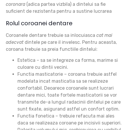
coronara
(adica partea vizbila) a dintelui sa fie
suficient de rezistenta pentru a sustine lucrarea
Rolul coroanei dentare
Coroanele dentare trebuie sa inlocuiasca
cat mai
adecvat
dintele pe care il invelesc. Pentru aceasta,
coroana trebuie sa preia functiile dintelui:
Estetica
– sa se integreze ca
forma, marime si
culoare
cu dintii vecini.
Functia masticatorie
– coroana trebuie astfel
modelata incat
masticatia sa se realizeze
confortabil
. Deoarece coroanele sunt lucrari
dentare mici, toate fortele masticatorii se vor
transmite de-a lungul radacinii dintelui pe care
sunt fixate, asigurand astfel un confort optim.
Functia fonetica
– trebuie refacuta mai ales
daca se realizeaza coroane pe incisivii superiori.
Datorita volumului mic, reobisnuirea cu vorbitul