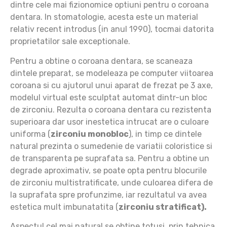
dintre cele mai fizionomice optiuni pentru o coroana
dentara. In stomatologie, acesta este un material
relativ recent introdus (in anul 1990), tocmai datorita
proprietatilor sale exceptionale.
Pentru a obtine o coroana dentara, se scaneaza
dintele preparat, se modeleaza pe computer viitoarea
coroana si cu ajutorul unui aparat de frezat pe 3 axe,
modelul virtual este sculptat automat dintr-un bloc
de zirconiu. Rezulta o coroana dentara cu rezistenta
superioara dar usor inestetica intrucat are o culoare
uniforma (
zirconiu monobloc
), in timp ce dintele
natural prezinta o sumedenie de variatii coloristice si
de transparenta pe suprafata sa. Pentru a obtine un
degrade aproximativ, se poate opta pentru blocurile
de zirconiu multistratificate, unde culoarea difera de
la suprafata spre profunzime, iar rezultatul va avea
estetica mult imbunatatita (
zirconiu stratificat).
Aspectul cel mai natural se obtine totusi, prin tehnica