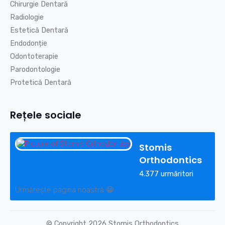
Chirurgie Dentară
Radiologie
Estetică Dentară
Endodonție
Odontoterapie
Parodontologie
Protetică Dentară
Rețele sociale
Stomis
Orthodontics
4.377 urmăritori
Urmărește pagina noastră 😁
© Copyright 2026 Stomis Orthodontics