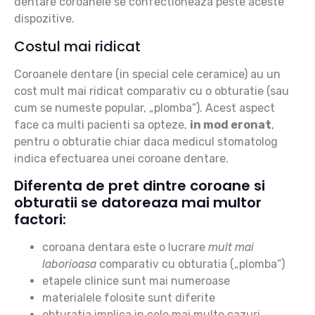
dentare coroanele se confectioneaza
peste
aceste
dispozitive.
Costul mai ridicat
Coroanele dentare (in special cele ceramice) au un
cost mult mai ridicat comparativ cu o obturatie (sau
cum se numeste popular, „plomba”). Acest aspect
face ca multi pacienti sa opteze,
in mod eronat
,
pentru o obturatie chiar daca medicul stomatolog
indica efectuarea unei coroane dentare.
Diferenta de pret dintre coroane si
obturatii se datoreaza mai multor
factori:
coroana dentara este o lucrare
mult mai
laborioasa
comparativ cu obturatia („plomba”)
etapele clinice sunt mai numeroase
materialele folosite sunt diferite
obturatia implica in cele mai multe cazuri